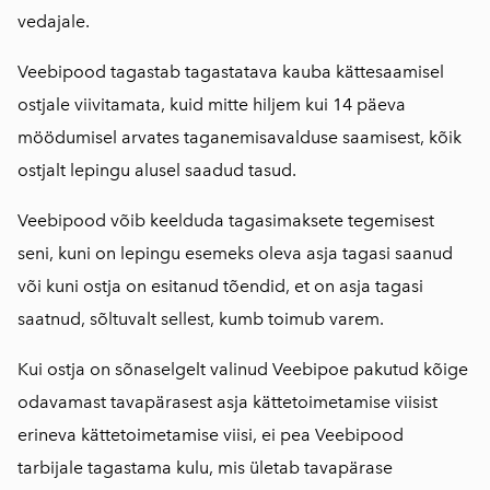
vedajale.
Veebipood tagastab tagastatava kauba kättesaamisel
ostjale viivitamata, kuid mitte hiljem kui 14 päeva
möödumisel arvates taganemisavalduse saamisest, kõik
ostjalt lepingu alusel saadud tasud.
Veebipood võib keelduda tagasimaksete tegemisest
seni, kuni on lepingu esemeks oleva asja tagasi saanud
või kuni ostja on esitanud tõendid, et on asja tagasi
saatnud, sõltuvalt sellest, kumb toimub varem.
Kui ostja on sõnaselgelt valinud Veebipoe pakutud kõige
odavamast tavapärasest asja kättetoimetamise viisist
erineva kättetoimetamise viisi, ei pea Veebipood
tarbijale tagastama kulu, mis ületab tavapärase