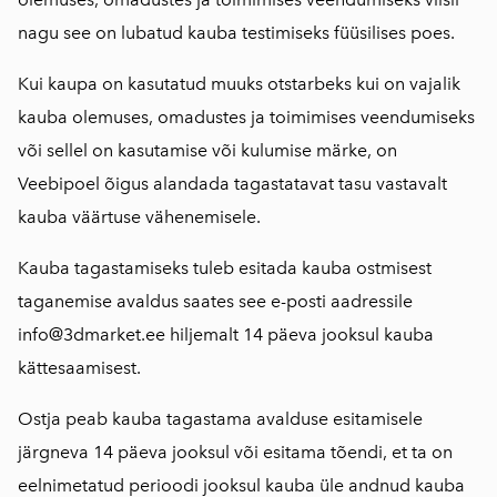
nagu see on lubatud kauba testimiseks füüsilises poes.
Kui kaupa on kasutatud muuks otstarbeks kui on vajalik
kauba olemuses, omadustes ja toimimises veendumiseks
või sellel on kasutamise või kulumise märke, on
Veebipoel õigus alandada tagastatavat tasu vastavalt
kauba väärtuse vähenemisele.
Kauba tagastamiseks tuleb esitada kauba ostmisest
taganemise avaldus saates see e-posti aadressile
info@3dmarket.ee hiljemalt 14 päeva jooksul kauba
kättesaamisest.
Ostja peab kauba tagastama avalduse esitamisele
järgneva 14 päeva jooksul või esitama tõendi, et ta on
eelnimetatud perioodi jooksul kauba üle andnud kauba