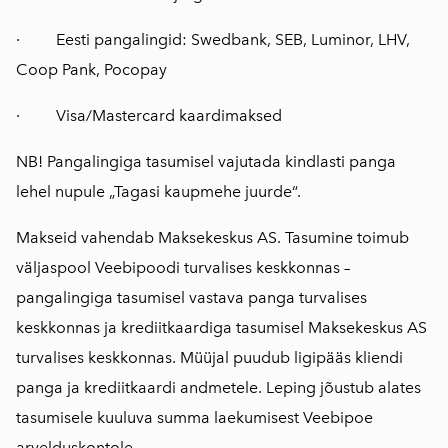
· Eesti pangalingid: Swedbank, SEB, Luminor, LHV,
Coop Pank, Pocopay
· Visa/Mastercard kaardimaksed
NB! Pangalingiga tasumisel vajutada kindlasti panga
lehel nupule „Tagasi kaupmehe juurde“.
Makseid vahendab
Maksekeskus AS
. Tasumine toimub
väljaspool Veebipoodi turvalises keskkonnas –
pangalingiga tasumisel vastava panga turvalises
keskkonnas ja krediitkaardiga tasumisel Maksekeskus AS
turvalises keskkonnas. Müüjal puudub ligipääs kliendi
panga ja krediitkaardi andmetele. Leping jõustub alates
tasumisele kuuluva summa laekumisest Veebipoe
arvelduskontole.