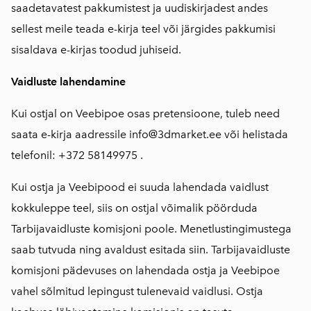
saadetavatest pakkumistest ja uudiskirjadest andes
sellest meile teada e-kirja teel või järgides pakkumisi
sisaldava e-kirjas toodud juhiseid.
Vaidluste lahendamine
Kui ostjal on Veebipoe osas pretensioone, tuleb need
saata e-kirja aadressile info@3dmarket.ee või helistada
telefonil: +372 58149975 .
Kui ostja ja Veebipood ei suuda lahendada vaidlust
kokkuleppe teel, siis on ostjal võimalik pöörduda
Tarbijavaidluste komisjoni poole. Menetlustingimustega
saab tutvuda ning avaldust esitada
siin
. Tarbijavaidluste
komisjoni pädevuses on lahendada ostja ja Veebipoe
vahel sõlmitud lepingust tulenevaid vaidlusi. Ostja