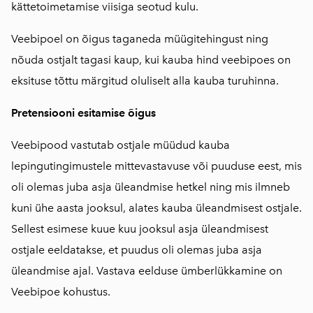
kättetoimetamise viisiga seotud kulu.
Veebipoel on õigus taganeda müügitehingust ning
nõuda ostjalt tagasi kaup, kui kauba hind veebipoes on
eksituse tõttu märgitud oluliselt alla kauba turuhinna.
Pretensiooni esitamise õigus
Veebipood vastutab ostjale müüdud kauba
lepingutingimustele mittevastavuse või puuduse eest, mis
oli olemas juba asja üleandmise hetkel ning mis ilmneb
kuni ühe aasta jooksul, alates kauba üleandmisest ostjale.
Sellest esimese kuue kuu jooksul asja üleandmisest
ostjale eeldatakse, et puudus oli olemas juba asja
üleandmise ajal. Vastava eelduse ümberlükkamine on
Veebipoe kohustus.