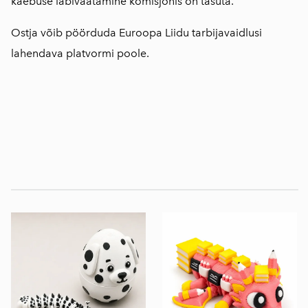
kaebuse läbivaatamine komisjonis on tasuta.
Ostja võib pöörduda Euroopa Liidu tarbijavaidlusi
lahendava platvormi
poole
.