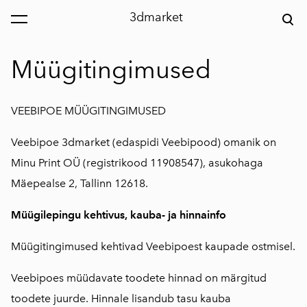
3dmarket
lisati ostukorvi.
Vaata ostukorvi
Müügitingimused
VEEBIPOE MÜÜGITINGIMUSED
Veebipoe 3dmarket (edaspidi Veebipood) omanik on
Minu Print OÜ (registrikood 11908547), asukohaga
Mäepealse 2, Tallinn 12618.
Müügilepingu kehtivus, kauba- ja hinnainfo
Müügitingimused kehtivad Veebipoest kaupade ostmisel.
Veebipoes müüdavate toodete hinnad on märgitud
toodete juurde. Hinnale lisandub tasu kauba