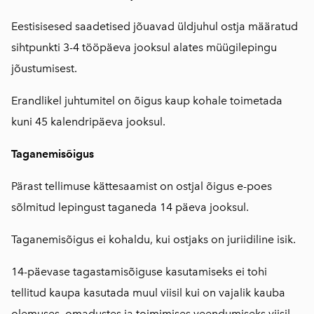
Eestisisesed saadetised jõuavad üldjuhul ostja määratud
sihtpunkti 3-4 tööpäeva jooksul alates müügilepingu
jõustumisest.
Erandlikel juhtumitel on õigus kaup kohale toimetada
kuni 45 kalendripäeva jooksul.
Taganemisõigus
Pärast tellimuse kättesaamist on ostjal õigus e-poes
sõlmitud lepingust taganeda 14 päeva jooksul.
Taganemisõigus ei kohaldu, kui ostjaks on juriidiline isik.
14-päevase tagastamisõiguse kasutamiseks ei tohi
tellitud kaupa kasutada muul viisil kui on vajalik kauba
olemuses, omadustes ja toimimises veendumiseks viisil