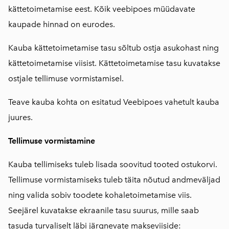
kättetoimetamise eest. Kõik veebipoes müüdavate
kaupade hinnad on eurodes.
Kauba kättetoimetamise tasu sõltub ostja asukohast ning
kättetoimetamise viisist. Kättetoimetamise tasu kuvatakse
ostjale tellimuse vormistamisel.
Teave kauba kohta on esitatud Veebipoes vahetult kauba
juures.
Tellimuse vormistamine
Kauba tellimiseks tuleb lisada soovitud tooted ostukorvi.
Tellimuse vormistamiseks tuleb täita nõutud andmeväljad
ning valida sobiv toodete kohaletoimetamise viis.
Seejärel kuvatakse ekraanile tasu suurus, mille saab
tasuda turvaliselt läbi järgnevate makseviiside: