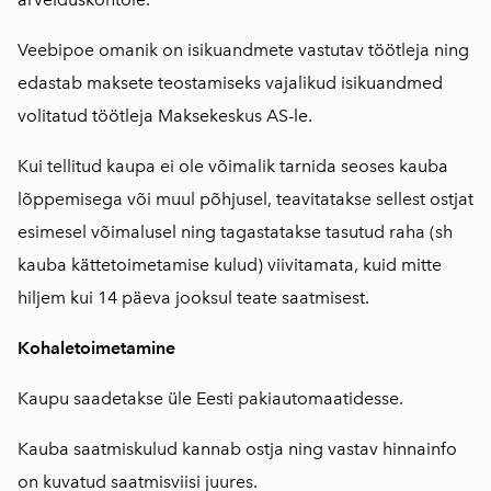
Veebipoe omanik on isikuandmete vastutav töötleja ning
edastab maksete teostamiseks vajalikud isikuandmed
volitatud töötleja Maksekeskus AS-le.
Kui tellitud kaupa ei ole võimalik tarnida seoses kauba
lõppemisega või muul põhjusel, teavitatakse sellest ostjat
esimesel võimalusel ning tagastatakse tasutud raha (sh
kauba kättetoimetamise kulud) viivitamata, kuid mitte
hiljem kui 14 päeva jooksul teate saatmisest.
Kohaletoimetamine
Kaupu saadetakse üle Eesti pakiautomaatidesse.
Kauba saatmiskulud kannab ostja ning vastav hinnainfo
on kuvatud saatmisviisi juures.