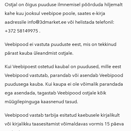
Ostjal on õigus puuduse ilmnemisel pöörduda hiljemalt
kahe kuu jooksul veebipoe poole, saates e-kirja
aadressile info@3dmarket.ee või helistada telefonil:
+372 58149975 .
Veebipood ei vastuta puuduste eest, mis on tekkinud
pärast kauba üleandmist ostjale.
Kui Veebipoest ostetud kaubal on puudused, mille eest
Veebipood vastutab, parandab või asendab Veebipood
puudusega kauba. Kui kaupa ei ole võimalik parandada
ega asendada, tagastab Veebipood ostjale kõik
müügilepinguga kaasnenud tasud.
Veebipood vastab tarbija esitatud kaebusele kirjalikult
või kirjalikku taasesitamist võimaldavas vormis 15 päeva