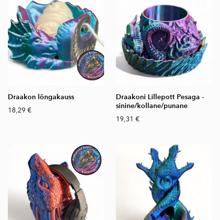
Draakon lõngakauss
Draakoni Lillepott Pesaga -
sinine/kollane/punane
18,29 €
19,31 €