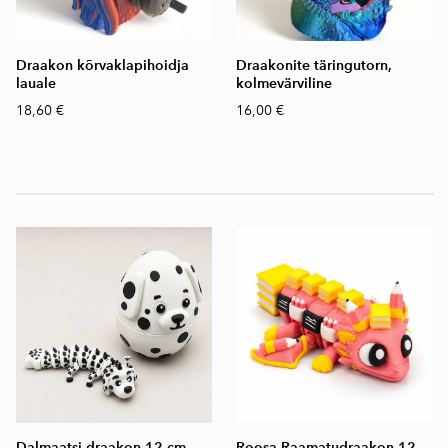
Draakon kõrvaklapihoidja
Draakonite täringutorn,
lauale
kolmevärviline
18,60 €
16,00 €
Dalmaatsi draakon 12 cm
Roosa Raamatudraakon 12