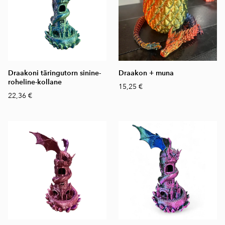
Draakoni täringutorn sinine-
Draakon + muna
roheline-kollane
15,25 €
22,36 €