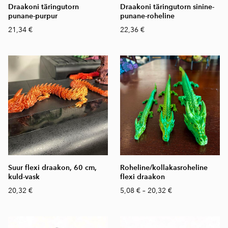
Draakoni täringutorn
Draakoni täringutorn sinine-
punane-purpur
punane-roheline
21,34 €
22,36 €
Suur flexi draakon, 60 cm,
Roheline/kollakasroheline
kuld-vask
flexi draakon
20,32 €
5,08 €
–
20,32 €