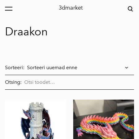
3dmarket
lisati ostukorvi.
Vaata ostukorvi
Draakon
Sorteeri:
Otsing: