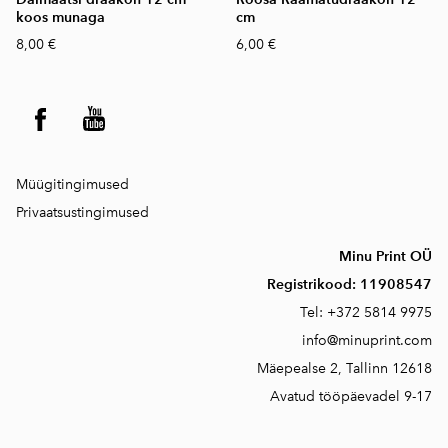
koos munaga
cm
8,00 €
6,00 €
Müügitingimused
Privaatsustingimused
Minu Print OÜ
Registrikood:
11908547
Tel:
+372 5814 9975
info@minuprint.com
Mäepealse 2, T
allinn 12618
Avatud tööpäevadel 9-17