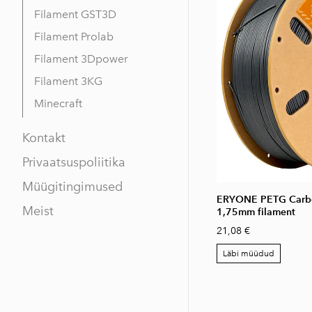
Filament GST3D
Filament Prolab
Filament 3Dpower
Filament 3KG
Minecraft
Kontakt
Privaatsuspoliitika
Müügitingimused
ERYONE PETG Carbo
Meist
1,75mm filament
21,08 €
Läbi müüdud