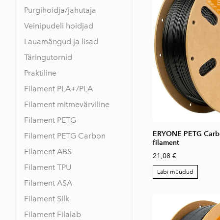
Purgihoidja/jahutaja
Veinipudeli hoidjad
Lauamängud ja lisad
Täringutornid
Praktiline
Filament PLA+/PLA
Filament mitmevärviline
Filament PETG
ERYONE PETG Carbo
Filament PETG Carbon
filament
Filament ABS
21,08 €
Filament TPU
Läbi müüdud
Filament ASA
Filament Silk
Filament Filalab