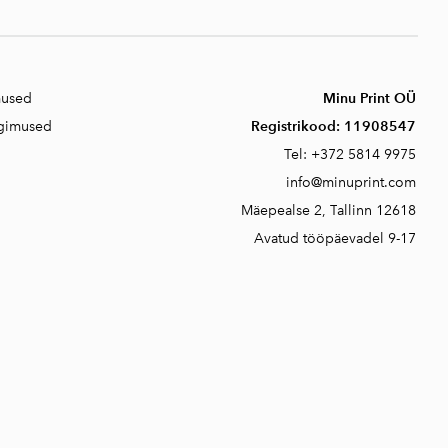
mused
Minu Print OÜ
ngimused
Registrikood:
11908547
Tel:
+372 5814 9975
info@minuprint.com
Mäepealse 2, T
allinn 12618
Avatud tööpäevadel 9-17