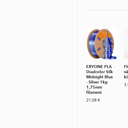
ERYONE PLA
FI
Dualcolor Silk
v
Midnight Blue
k
- Silver 1kg
3,
1,75mm
filament
21,08 €