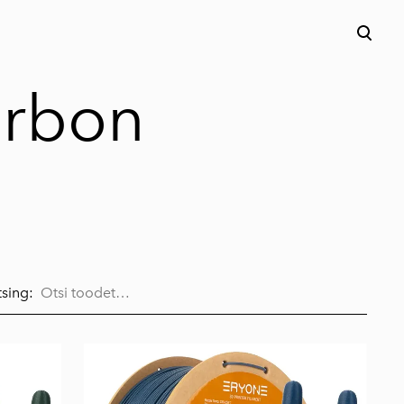
lisati ostukorvi.
Vaata ostukorvi
arbon
sing: