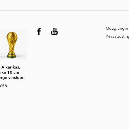
Müügitingi
Privaatsusti
FA karikas,
äike 10 cm
õrge versioon
99 €