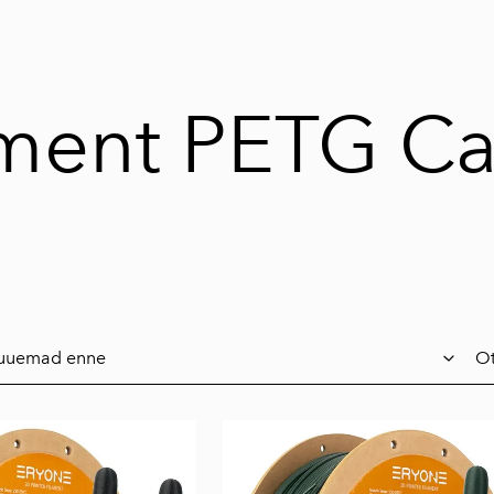
ament PETG C
Ot