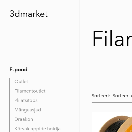
3dmarket
Fil
E-pood
Outlet
Filamentoutlet
Sorteeri:
Pliiatsitops
Mänguasjad
Draakon
Kõrvaklappide hoidja