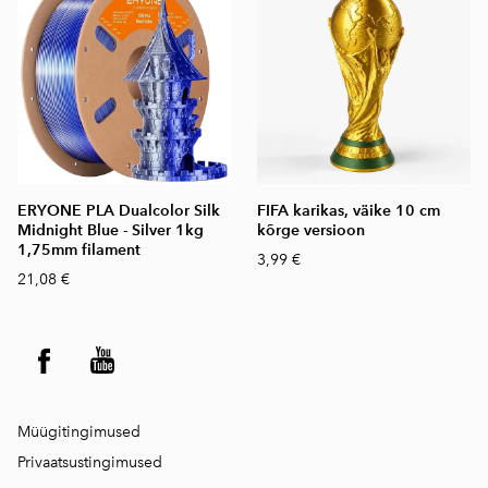
ERYONE PLA Dualcolor Silk
FIFA karikas, väike 10 cm
Midnight Blue - Silver 1kg
kõrge versioon
1,75mm filament
3,99 €
21,08 €
Müügitingimused
Privaatsustingimused