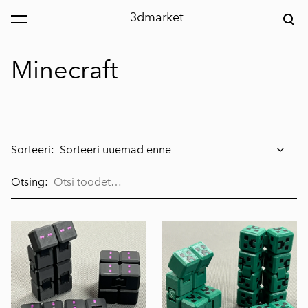
3dmarket
lisati ostukorvi.
Vaata ostukorvi
Minecraft
Sorteeri:
Otsing: