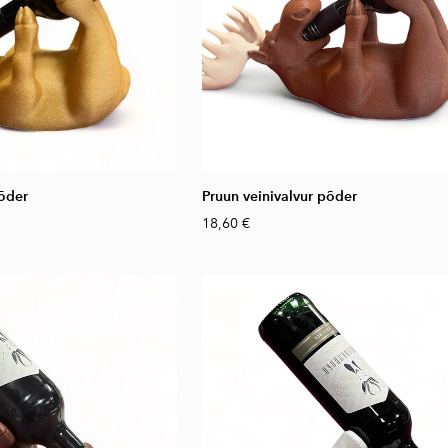
põder
Pruun veinivalvur põder
18,60 €