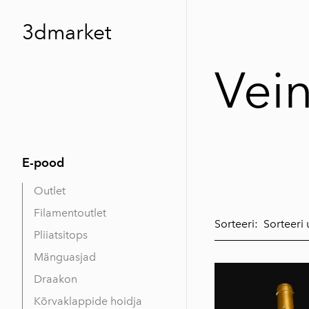
3dmarket
Vein
E-pood
Outlet
Filamentoutlet
Sorteeri:
Pliiatsitops
Mänguasjad
Draakon
Kõrvaklappide hoidja