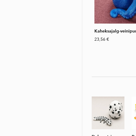
Kaheksajalg-veinipud
23,56 €