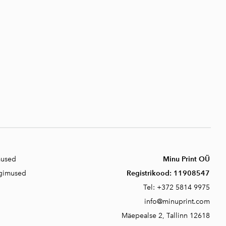
mused
Minu Print OÜ
ngimused
Registrikood:
11908547
Tel:
+372 5814 9975
info@minuprint.com
Mäepealse 2, T
allinn 12618