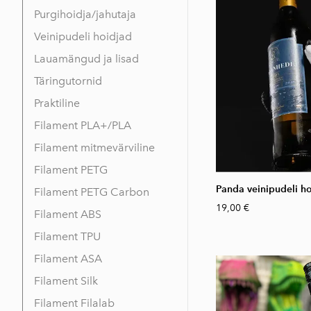
Purgihoidja/jahutaja
Veinipudeli hoidjad
Lauamängud ja lisad
Täringutornid
Praktiline
Filament PLA+/PLA
Filament mitmevärviline
Filament PETG
Panda veinipudeli ho
Filament PETG Carbon
19,00 €
Filament ABS
Filament TPU
Filament ASA
Filament Silk
Filament Filalab