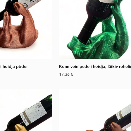
li hoidja põder
Konn veinipudeli hoidja, läikiv roheli
17,36 €