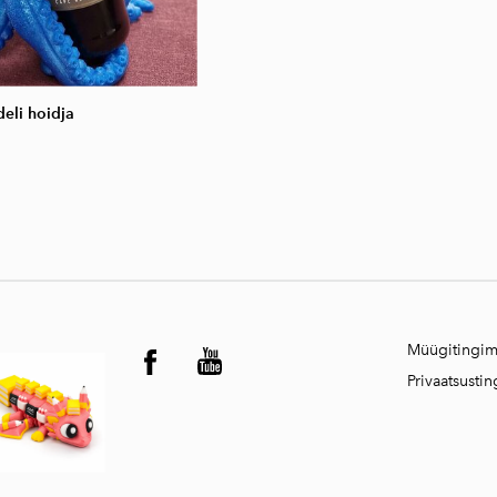
eli hoidja
Müügitingi
Privaatsusti