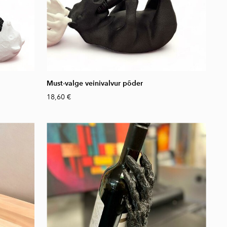
Must-valge veinivalvur põder
18,60 €