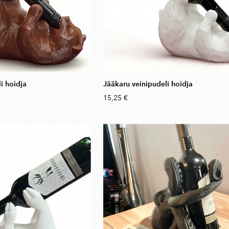
i hoidja
Jääkaru veinipudeli hoidja
15,25 €