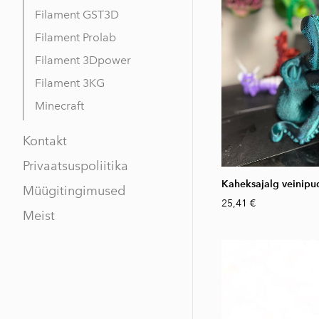
Filament GST3D
Filament Prolab
Filament 3Dpower
Filament 3KG
Minecraft
Kontakt
Privaatsuspoliitika
Kaheksajalg veinipud
Müügitingimused
25,41 €
Meist