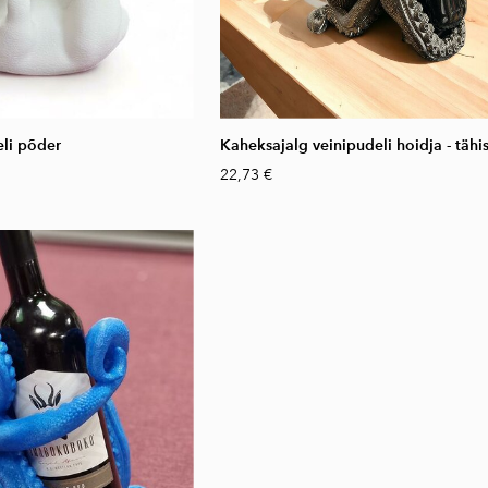
eli põder
Kaheksajalg veinipudeli hoidja - tähi
22,73 €