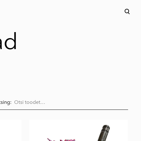
lisati ostukorvi.
Vaata ostukorvi
ad
sing: