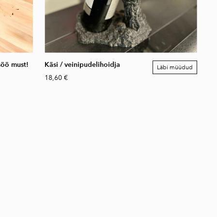
söö must!
Käsi / veinipudelihoidja
Läbi müüdud
18,60 €