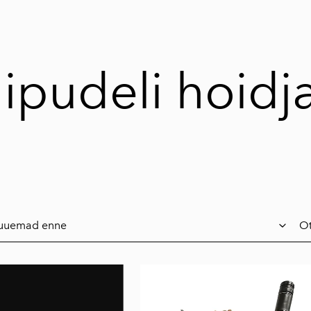
ipudeli hoidj
Ot