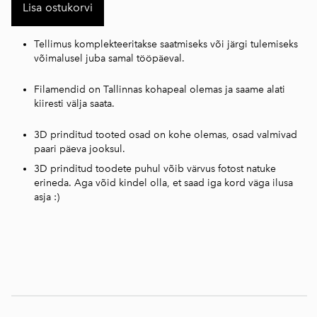
Lisa ostukorvi
Tellimus komplekteeritakse saatmiseks või järgi tulemiseks
võimalusel juba samal tööpäeval.
Filamendid on Tallinnas kohapeal olemas ja saame alati
kiiresti välja saata.
3D prinditud tooted osad on kohe olemas, osad valmivad
paari päeva jooksul.
3D prinditud toodete puhul võib värvus fotost natuke
erineda. Aga võid kindel olla, et saad iga kord väga ilusa
asja :)