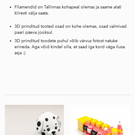
Filamendid on Tallinnas kohapeal olemas ja saame alati
kiiresti välja saata.
3D prinditud tooted osad on kohe olemas, osad valmivad
paari päeva jooksul.
3D prinditud toodete puhul võib värvus fotost natuke
erineda. Aga võid kindel olla, et saad iga kord väga ilusa
asja :)