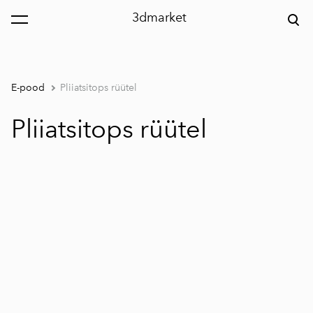
3dmarket
lisati ostukorvi.
Vaata ostukorvi
E-pood
Pliiatsitops rüütel
Pliiatsitops rüütel