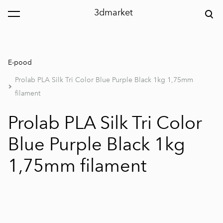
3dmarket
lisati ostukorvi.
Vaata ostukorvi
E-pood
Prolab PLA Silk Tri Color Blue Purple Black 1kg 1,75mm
filament
Prolab PLA Silk Tri Color
Blue Purple Black 1kg
1,75mm filament