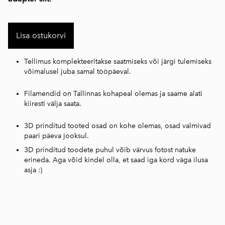
Lisa ostukorvi
Tellimus komplekteeritakse saatmiseks või järgi tulemiseks
võimalusel juba samal tööpäeval.
Filamendid on Tallinnas kohapeal olemas ja saame alati
kiiresti välja saata.
3D prinditud tooted osad on kohe olemas, osad valmivad
paari päeva jooksul.
3D prinditud toodete puhul võib värvus fotost natuke
erineda. Aga võid kindel olla, et saad iga kord väga ilusa
asja :)