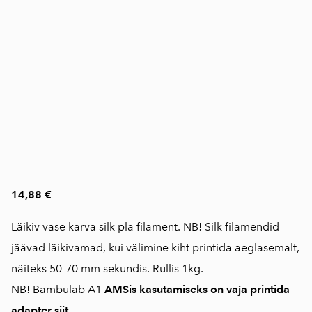
14,88 €
Läikiv vase karva silk pla filament. NB! Silk filamendid
jäävad läikivamad, kui välimine kiht printida aeglasemalt,
näiteks 50-70 mm sekundis. Rullis 1kg.
NB! Bambulab A1
AMSis kasutamiseks on vaja printida
adapter siit.