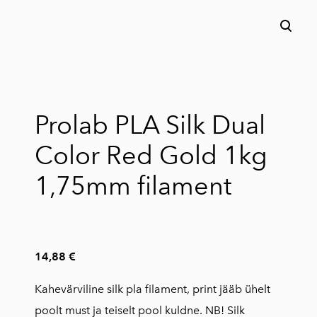
lisati ostukorvi.
Vaata ostukorvi
Prolab PLA Silk Dual
Color Red Gold 1kg
1,75mm filament
14,88 €
Kahevärviline silk pla filament, print jääb ühelt
poolt must ja teiselt pool kuldne. NB! Silk