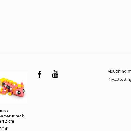
Müügitingi
Privaatsusti
oosa
aamatudraak
n 12 cm
00 €