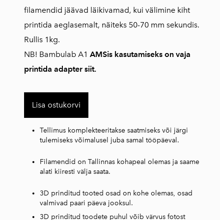
filamendid jäävad läikivamad, kui välimine kiht
printida aeglasemalt, näiteks 50-70 mm sekundis.
Rullis 1kg.
NB! Bambulab A1
AMSis kasutamiseks on vaja
printida adapter siit.
Lisa ostukorvi
Tellimus komplekteeritakse saatmiseks või järgi
tulemiseks võimalusel juba samal tööpäeval.
Filamendid on Tallinnas kohapeal olemas ja saame
alati kiiresti välja saata.
3D prinditud tooted osad on kohe olemas, osad
valmivad paari päeva jooksul.
3D prinditud toodete puhul võib värvus fotost