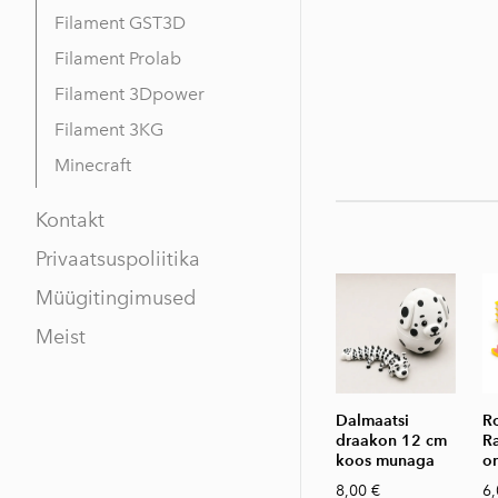
Filament GST3D
Filament Prolab
Filament 3Dpower
Filament 3KG
Minecraft
Kontakt
Privaatsuspoliitika
Müügitingimused
Meist
Dalmaatsi
R
draakon 12 cm
R
koos munaga
o
8,00 €
6,