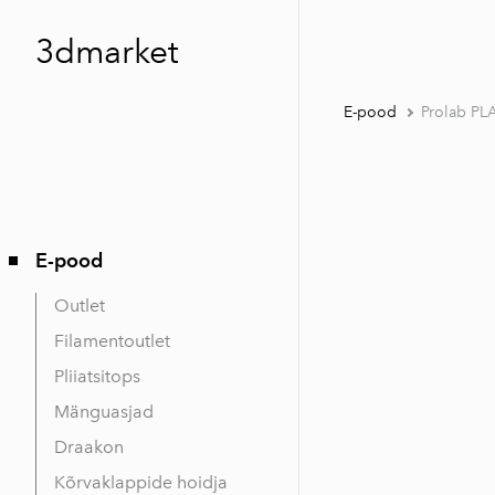
3dmarket
E-pood
Prolab PL
E-pood
Outlet
Filamentoutlet
Pliiatsitops
Mänguasjad
Draakon
Kõrvaklappide hoidja