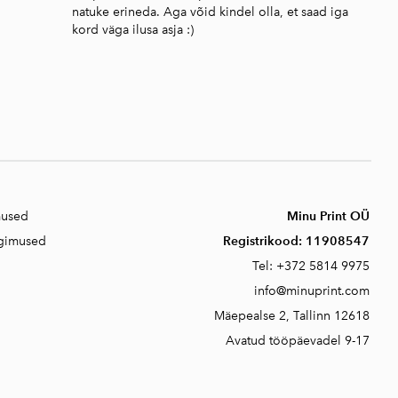
natuke erineda. Aga võid kindel olla, et saad iga
kord väga ilusa asja :)
mused
Minu Print OÜ
ngimused
Registrikood:
11908547
Tel:
+372 5814 9975
info@minuprint.com
Mäepealse 2, T
allinn 12618
Avatud tööpäevadel 9-17