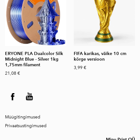
ERYONE PLA Dualcolor Silk
FIFA karikas, väike 10 cm
Midnight Blue - Silver 1kg
kõrge versioon
1,75mm filament
3,99 €
21,08 €
Müügitingimused
Privaatsustingimused
Minu Print OÜ