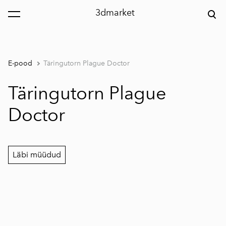
3dmarket
lisati ostukorvi.
Vaata ostukorvi
E-pood
Täringutorn Plague Doctor
Täringutorn Plague
Doctor
Läbi müüdud
1 / 5