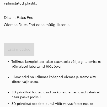
valmistatud plastik.
Disain: Fates End.
Olemas Fates End edasimüügi litsents.
Läbi müüdud
Tellimus komplekteeritakse saatmiseks või järgi tulemiseks
võimalusel juba samal tööpäeval.
Filamendid on Tallinnas kohapeal olemas ja saame alati
kiiresti välja saata.
3D prinditud tooted osad on kohe olemas, osad valmivad
paari päeva jooksul.
3D prinditud toodete puhul võib värvus fotost natuke